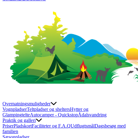
Overnatningsmuligheder
Vognpladser
Teltpladser og shelters
Hytter og
Glampingtelte
Autocamper - Quickstop
Ådalsvandring
Praktik og galleri
Priser
Pladskort
Faciliteter og F.A.Q
Udflugtsmål
Dagsbesøg med
familien
Sæsonpladser