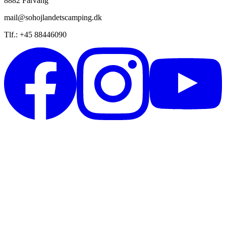
8882 Fårvang
mail@sohojlandetscamping.dk
Tlf.: +45 88446090