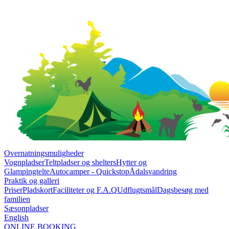
Overnatningsmuligheder
Vognpladser
Teltpladser og shelters
Hytter og
Glampingtelte
Autocamper - Quickstop
Ådalsvandring
Praktik og galleri
Priser
Pladskort
Faciliteter og F.A.Q
Udflugtsmål
Dagsbesøg med
familien
Sæsonpladser
English
ONLINE BOOKING